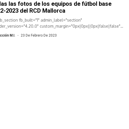
as las fotos de los equipos de fútbol base
2-2023 del RCD Mallorca
pb_section fb_built="1" admin_label="section"
lder_version="4.20.0" custom_margin="0px|0px||0px|false|false"
om_padding="0px|0px||0px|false|false" global_colors_info="{}"]
cción M.I.
23 De Febrero De 2023
pb_row admin_label="row" _builder_version="4.20.0"
ground_size="initial" background_position="top_left"
ground_repeat="repeat" custom_margin="0px|0px||0px|false|false"
om_padding="0px|0px||0px|false|false" global_colors_info="{}"]
pb_column type="4_4" _builder_version="4.16" custom_padding="|||"
al_colors_info="{}" custom_padding__hover="|||"][et_pb_text
lder_version="4.20.0" _module_preset="default"
om_margin="|0px|||false|false"...