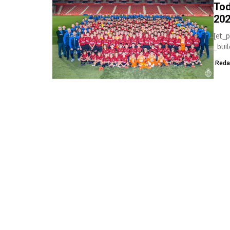
Tod
202
[et_
_bui
cust
Reda
[et_
back
back
cust
[et_
glob
_bui
cust