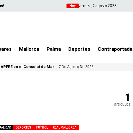
viernes , 7 agosto 2026
ий
Hoy
eares
Mallorca
Palma
Deportes
Contraportada
MAPFRE en el Consolat de Mar
7 De Agosto De 2026
1
artículos
UALIDAD
DEPORTES
FÚTBOL
REAL MALLORCA