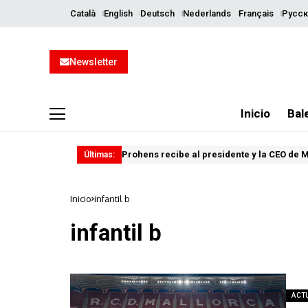
Català
English
Deutsch
Nederlands
Français
Русск
Newsletter
Inicio
Bal
Prohens recibe al presidente y la CEO de 
Últimas:
Inicio
infantil b
infantil b
ACT