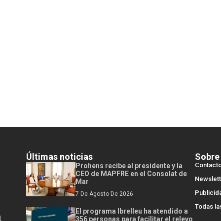
Últimas noticias
Sobre
Contact
Prohens recibe al presidente y la
CEO de MAPFRE en el Consolat de
Newslett
Mar
Publicid
7 De Agosto De 2026
Todas la
El programa Ibrelleu ha atendido a
l
356 personas para facilitar el relevo