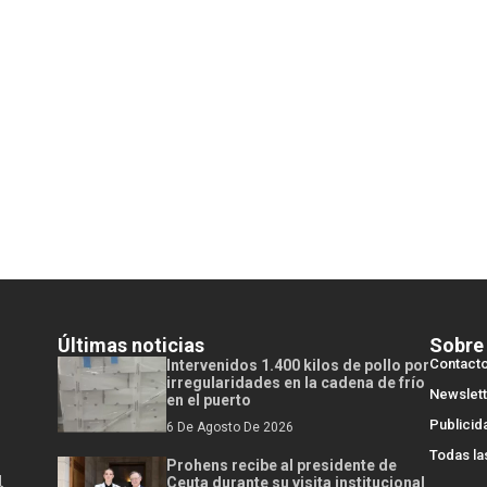
Últimas noticias
Sobre
Contact
Intervenidos 1.400 kilos de pollo por
irregularidades en la cadena de frío
Newslett
en el puerto
Publicid
6 De Agosto De 2026
Todas la
Prohens recibe al presidente de
l
Ceuta durante su visita institucional