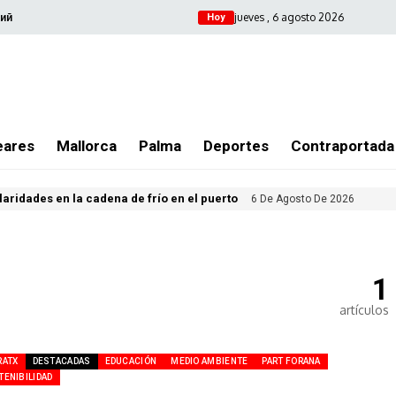
jueves , 6 agosto 2026
ий
Hoy
eares
Mallorca
Palma
Deportes
Contraportada
ularidades en la cadena de frío en el puerto
6 De Agosto De 2026
1
artículos
RATX
DESTACADAS
EDUCACIÓN
MEDIO AMBIENTE
PART FORANA
TENIBILIDAD