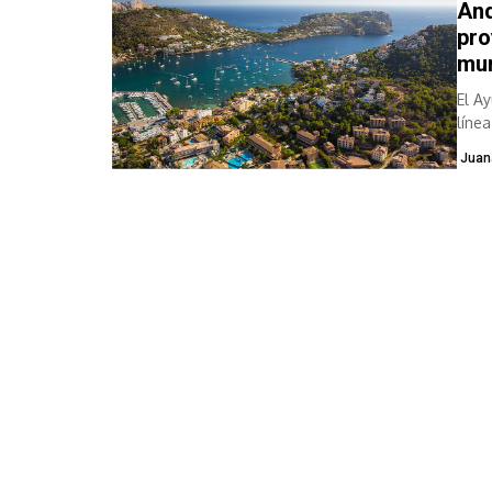
And
pro
mun
El A
líne
proy
Juan