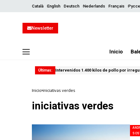
Català
English
Deutsch
Nederlands
Français
Русск
Newsletter
Inicio
Bal
Intervenidos 1.400 kilos de pollo por irreg
Últimas:
Inicio
iniciativas verdes
iniciativas verdes
AND
SOS