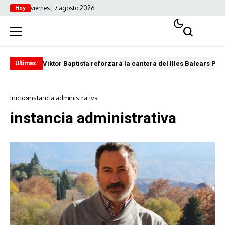
viernes , 7 agosto 2026
Hoy
Viktor Baptista reforzará la cantera del Illes Balears Pal
Pro
Últimas:
Inicio
instancia administrativa
instancia administrativa