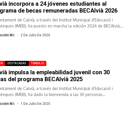
vià incorpora a 24 jóvenes estudiantes al
grama de becas remuneradas BECAlvià 2026
untament de Calvià, a través del Institut Municipal d'Educació i
ioteques (IMEB), ha puesto en marcha la edición 2026 de BECAlvià,
cción M.I.
2 De Julio De 2026
IÀ
DESTACADAS
TRABAJO
vià impulsa la empleabilidad juvenil con 30
as del programa BECAlvià 2025
untament de Calvià, a través del Institut Municipal d’Educació i
ioteques (IMEB), ha dado la bienvenida a las 30 personas
ccionadas para...
cción M.I.
1 De Julio De 2025