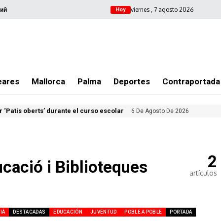
viernes , 7 agosto 2026
ий
Hoy
eares
Mallorca
Palma
Deportes
Contraportada
 ‘Patis oberts’ durante el curso escolar
6 De Agosto De 2026
2
ucació i Biblioteques
artículos
IÀ
DESTACADAS
EDUCACIÓN
JUVENTUD
POBLE A POBLE
PORTADA