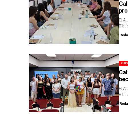
Cal
pro
El Aj
Bibl
el...
Reda
CALV
Cal
bec
El Aj
Bibl
sele
Reda