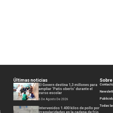
Últimas noticias
Sobre
Contact
El Govern destina 1,3 millones para
ampliar ‘Patis oberts’ durante el
Newslett
curso escolar
Publicid
6 De Agosto De 2026
Todas la
Intervenidos 1.400 kilos de pollo por
l
irregularidades en la cadena de frío