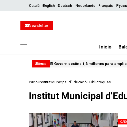
Català
English
Deutsch
Nederlands
Français
Русск
Newsletter
Inicio
Bal
El Govern destina 1,3 millones para ampliar
Últimas:
Inicio
Institut Municipal d’Educació i Biblioteques
Institut Municipal d’Ed
CALV