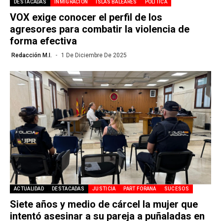
DESTACADAS
INMIGRACIÓN
ISLAS BALEARES
POLÍTICA
VOX exige conocer el perfil de los
agresores para combatir la violencia de
forma efectiva
Redacción M.I.
1 De Diciembre De 2025
ACTUALIDAD
DESTACADAS
JUSTICIA
PART FORANA
SUCESOS
Siete años y medio de cárcel la mujer que
intentó asesinar a su pareja a puñaladas en