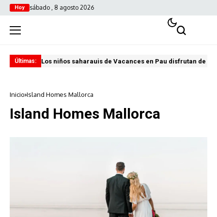
sábado , 8 agosto 2026
Hoy
Los niños saharauis de Vacances en Pau disfrutan de u
ABA
Últimas:
Inicio
Island Homes Mallorca
Island Homes Mallorca