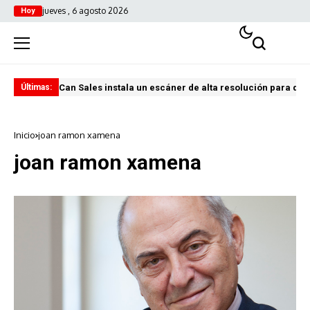
jueves , 6 agosto 2026
Hoy
Can Sales instala un escáner de alta resolución para digi
El 
Últimas:
Inicio
joan ramon xamena
joan ramon xamena