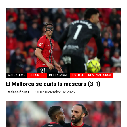
ACTUALIDAD
DEPORTES
DESTACADAS
FÚTBOL
REAL MALLORCA
El Mallorca se quita la máscara (3-1)
Redacción M.I.
13 De Diciembre De 2025