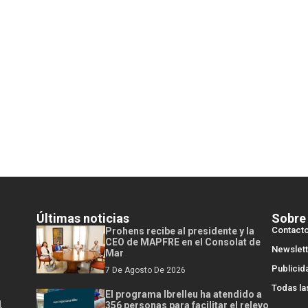
Últimas noticias
Sobre
Contact
Prohens recibe al presidente y la
CEO de MAPFRE en el Consolat de
Newslett
Mar
Publicid
7 De Agosto De 2026
Todas la
El programa Ibrelleu ha atendido a
l
356 personas para facilitar el relevo