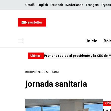
Català
English
Deutsch
Nederlands
Français
Русск
Newsletter
Inicio
Bal
Prohens recibe al presidente y la CEO de 
Últimas:
Inicio
jornada sanitaria
jornada sanitaria
CIEN