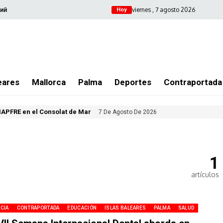
viernes , 7 agosto 2026
ий
Hoy
eares
Mallorca
Palma
Deportes
Contraportada
MAPFRE en el Consolat de Mar
7 De Agosto De 2026
1
artículos
CIA
CONTRAPORTADA
EDUCACIÓN
ISLAS BALEARES
PALMA
SALUD