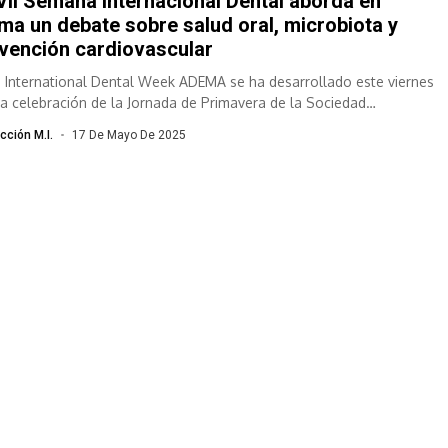
VII Semana Internacional Dental aborda en
ma un debate sobre salud oral, microbiota y
vención cardiovascular
II International Dental Week ADEMA se ha desarrollado este viernes
la celebración de la Jornada de Primavera de la Sociedad
ñola...
cción M.I.
17 De Mayo De 2025