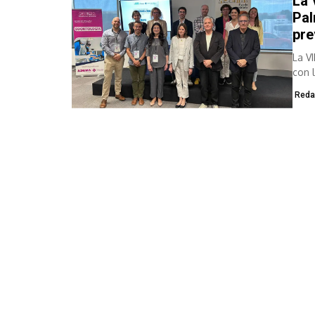
La 
Pal
pre
La V
con 
Espa
Reda