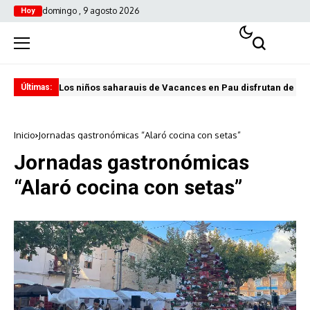
domingo , 9 agosto 2026
Hoy
Los niños saharauis de Vacances en Pau disfrutan de u
ABA
Últimas:
Inicio
Jornadas gastronómicas “Alaró cocina con setas”
Jornadas gastronómicas
“Alaró cocina con setas”