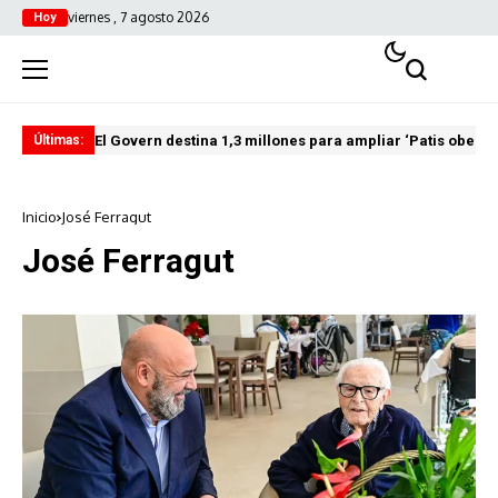
viernes , 7 agosto 2026
Hoy
El Govern destina 1,3 millones para ampliar ‘Patis oberts
Int
Últimas:
Inicio
José Ferragut
José Ferragut