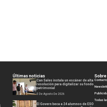
Últimas noticias
Sobre
Contact
Can Sales instala un escáner de alta
resolución para digitalizar su fondo
Newslett
patrimonial
Publicid
5 De Agosto De 2026
Todas la
El Govern beca a 24 alumnos de ESO
l