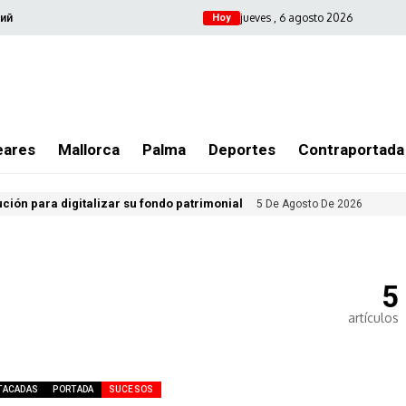
jueves , 6 agosto 2026
ий
Hoy
eares
Mallorca
Palma
Deportes
Contraportada
ución para digitalizar su fondo patrimonial
5 De Agosto De 2026
5
artículos
TACADAS
PORTADA
SUCESOS