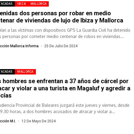
TACADAS
IBIZA
MALLORCA
enidas dos personas por robar en medio
tenar de viviendas de lujo de Ibiza y Mallorca
ían a las víctimas con dispositivos GPS La Guardia Civil ha detenido
s personas por cometer medio centenar de robos en viviendas...
cción Mallorca Informa
25 De Julio De 2024
TACADAS
MALLORCA
 hombres se enfrentan a 37 años de cárcel por
acar y violar a una turista en Magaluf y agredir a
icías
udiencia Provincial de Baleares juzgará este jueves y viernes, desde
09.30 horas, a dos hombres acusados de atracar y violar a...
cción M.I.
12 De Mayo De 2024