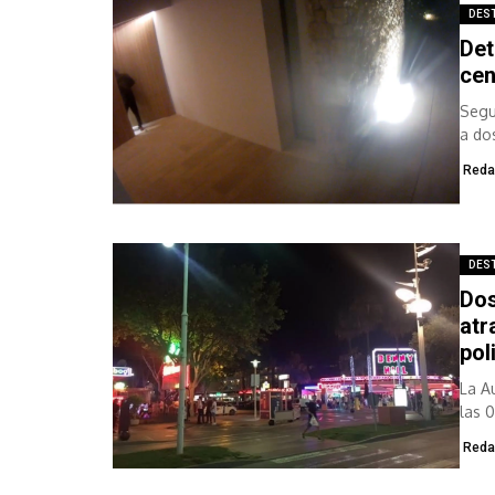
DES
Det
cen
Segu
a do
Reda
DES
Dos
atr
pol
La A
las 
Reda