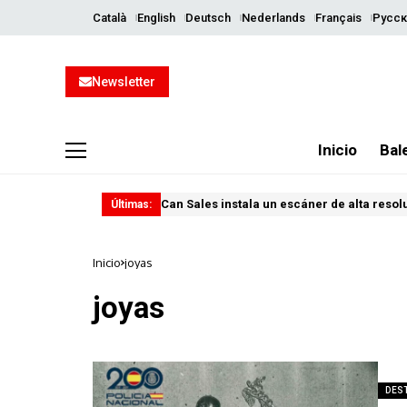
Català
English
Deutsch
Nederlands
Français
Русск
Newsletter
Inicio
Bal
Can Sales instala un escáner de alta resol
Últimas:
Inicio
joyas
joyas
DES