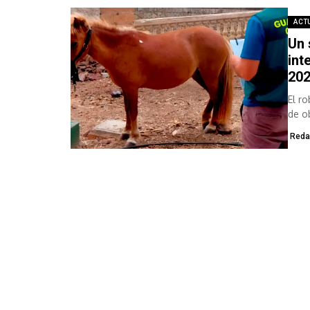
ACT
Un 
int
202
El r
de ob
Reda