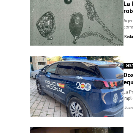
La 
rob
Agen
como
Reda
DES
Dos
equ
La P
impl
Juan