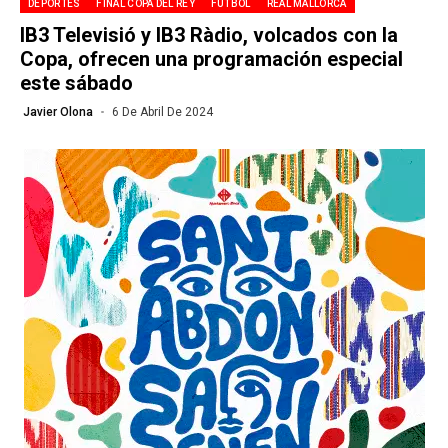
DEPORTES
FINAL COPA DEL REY
FÚTBOL
REAL MALLORCA
IB3 Televisió y IB3 Ràdio, volcados con la
Copa, ofrecen una programación especial
este sábado
Javier Olona
6 De Abril De 2024