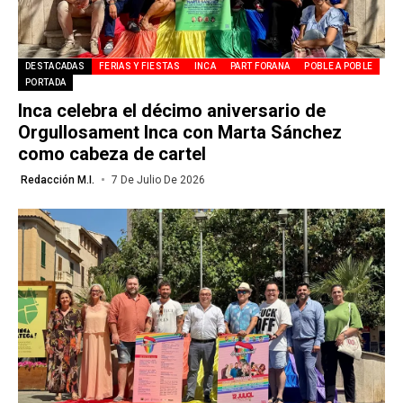
DESTACADAS
FERIAS Y FIESTAS
INCA
PART FORANA
POBLE A POBLE
PORTADA
Inca celebra el décimo aniversario de
Orgullosament Inca con Marta Sánchez
como cabeza de cartel
Redacción M.I.
7 De Julio De 2026