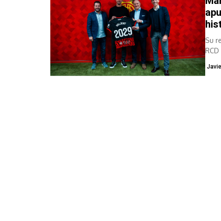
Mar
apu
his
Su r
RCD 
ofici
Javi