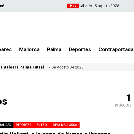
sábado , 8 agosto 2026
ий
Hoy
eares
Mallorca
Palma
Deportes
Contraportada
les Balears Palma Futsal
7 De Agosto De 2026
1
os
artículos
UALIDAD
DEPORTES
FÚTBOL
REAL MALLORCA