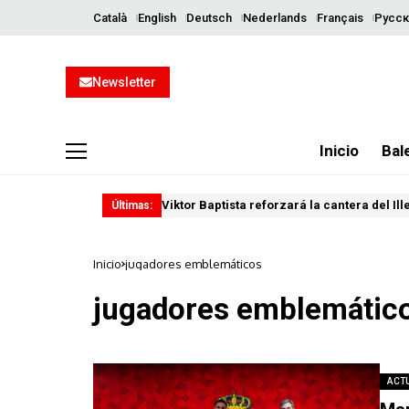
Català
English
Deutsch
Nederlands
Français
Русск
Newsletter
Inicio
Bal
Viktor Baptista reforzará la cantera del Il
Últimas:
Inicio
jugadores emblemáticos
jugadores emblemátic
ACT