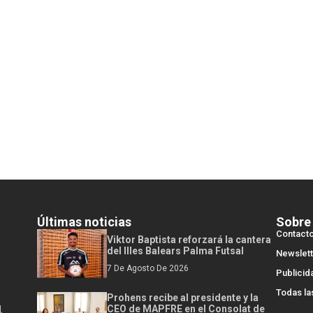
Últimas noticias
Sobre
Contact
Viktor Baptista reforzará la cantera
del Illes Balears Palma Futsal
Newslett
7 De Agosto De 2026
Publicid
Todas la
Prohens recibe al presidente y la
l
CEO de MAPFRE en el Consolat de