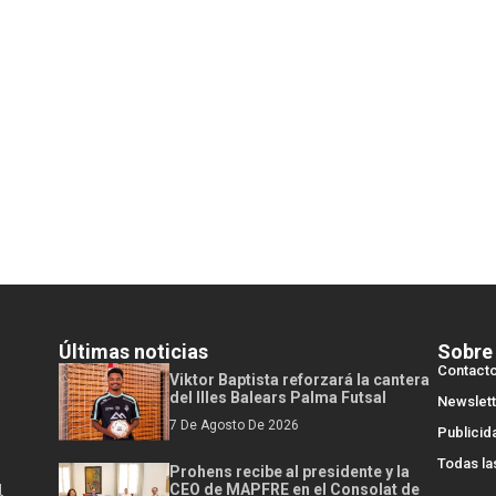
Últimas noticias
Sobre
Contact
Viktor Baptista reforzará la cantera
del Illes Balears Palma Futsal
Newslett
7 De Agosto De 2026
Publicid
Todas la
Prohens recibe al presidente y la
l
CEO de MAPFRE en el Consolat de