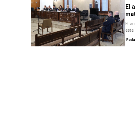
El 
mat
El a
este 
Reda