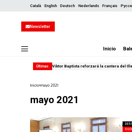
Català
English
Deutsch
Nederlands
Français
Русск
Newsletter
Inicio
Bal
Viktor Baptista reforzará la cantera del Il
Últimas:
Inicio
mayo 2021
mayo 2021
DES
SUC