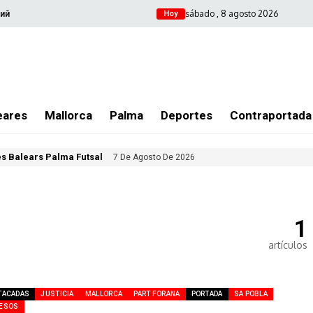
sábado , 8 agosto 2026
ий
Hoy
eares
Mallorca
Palma
Deportes
Contraportada
les Balears Palma Futsal
7 De Agosto De 2026
1
artículos
TACADAS
JUSTICIA
MALLORCA
PART FORANA
PORTADA
SA POBLA
ESOS