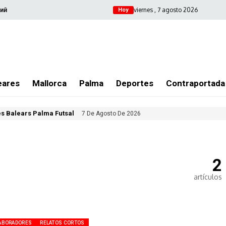
viernes , 7 agosto 2026
ий
Hoy
eares
Mallorca
Palma
Deportes
Contraportada
les Balears Palma Futsal
7 De Agosto De 2026
2
artículos
ABORADORES
RELATOS CORTOS