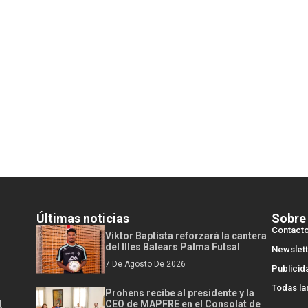
Últimas noticias
Sobre
Contact
Viktor Baptista reforzará la cantera
del Illes Balears Palma Futsal
Newslett
7 De Agosto De 2026
Publicid
Todas la
Prohens recibe al presidente y la
l
CEO de MAPFRE en el Consolat de