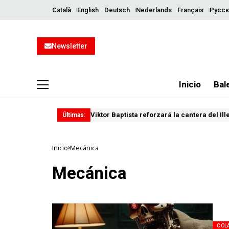
Català
English
Deutsch
Nederlands
Français
Русск
Newsletter
Inicio
Bal
Viktor Baptista reforzará la cantera del Il
Últimas:
Inicio
Mecánica
Mecánica
COL