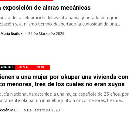
 exposición de almas mecánicas
nuncio de la celebración del evento había generado una gran
ctación y, al mismo tiempo, despertado la curiosidad de una
nsa mayoría...
 María Ibáñez
25 De Marzo De 2025
TACADAS
PALMA
SUCESOS
ienen a una mujer por okupar una vivienda con
co menores, tres de los cuales no eran suyos
olicía Nacional ha detenido a una mujer, española de 25 años, por
untamente okupar un inmueble junto a cinco menores, tres de...
cción M.I.
15 De Febrero De 2023