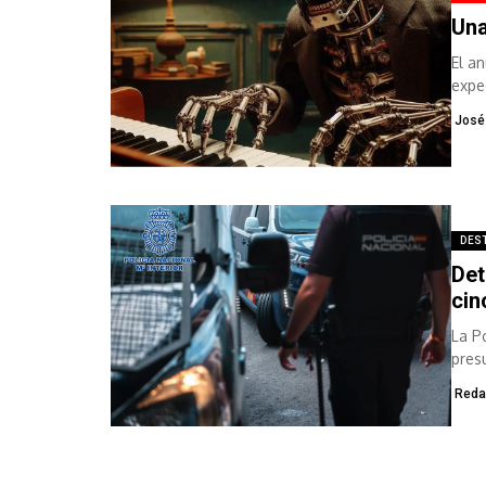
Una
El a
expe
inme
José
DES
Det
cin
La P
pres
Reda