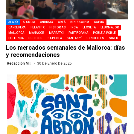
ALARÓ
ALCUDIA
ANDRATX
ARTÀ
BINISSALEM
CALVIÀ
CAPDEPERA
FELANITX
HISTORIAS
INCA
LLOSETA
LLUCMAJOR
MALLORCA
MANACOR
MARRATXÍ
PART FORANA
POBLE A POBLE
POLLENÇA
PUEBLOS
SA POBLA
SANTANYÍ
SENCELLES
SINEU
Los mercados semanales de Mallorca: días
y recomendaciones
Redacción M.I.
30 De Enero De 2025