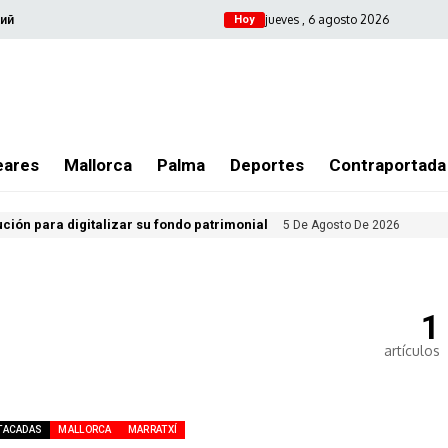
jueves , 6 agosto 2026
ий
Hoy
eares
Mallorca
Palma
Deportes
Contraportada
ución para digitalizar su fondo patrimonial
5 De Agosto De 2026
1
artículos
TACADAS
MALLORCA
MARRATXÍ