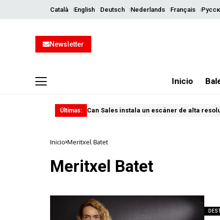
Català
English
Deutsch
Nederlands
Français
Русск
Newsletter
Inicio
Bal
Can Sales instala un escáner de alta resol
Últimas:
Inicio
Meritxel Batet
Meritxel Batet
DES