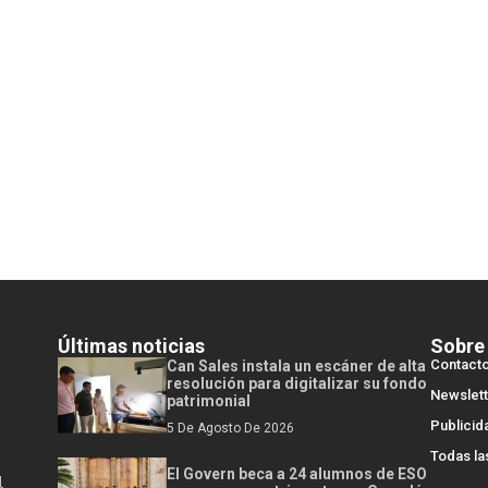
Últimas noticias
Sobre
Contact
Can Sales instala un escáner de alta
resolución para digitalizar su fondo
Newslett
patrimonial
Publicid
5 De Agosto De 2026
Todas la
El Govern beca a 24 alumnos de ESO
l