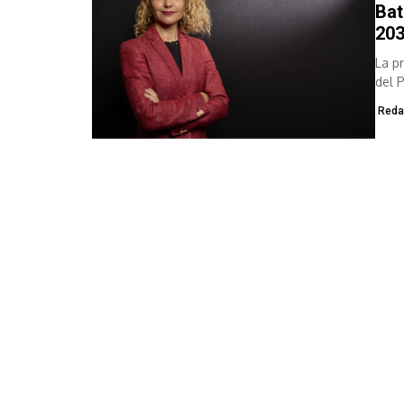
Bat
203
La p
del P
este
Reda