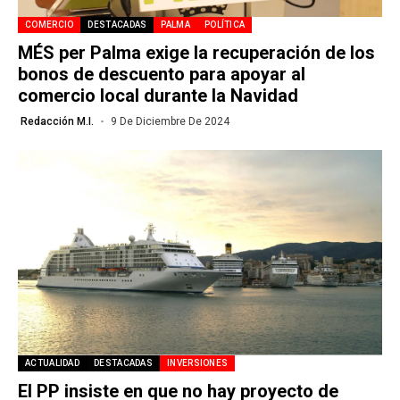
COMERCIO
DESTACADAS
PALMA
POLÍTICA
MÉS per Palma exige la recuperación de los
bonos de descuento para apoyar al
comercio local durante la Navidad
Redacción M.I.
9 De Diciembre De 2024
ACTUALIDAD
DESTACADAS
INVERSIONES
El PP insiste en que no hay proyecto de