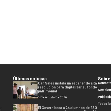
Últimas noticias
Sobre
Contact
Can Sales instala un escáner de alta
resolución para digitalizar su fondo
Newslett
patrimonial
Publicid
5 De Agosto De 2026
Todas la
El Govern beca a 24 alumnos de ESO
l