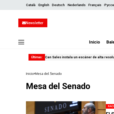
Català
English
Deutsch
Nederlands
Français
Русск
Newsletter
Inicio
Bal
Can Sales instala un escáner de alta resol
Últimas:
Inicio
Mesa del Senado
Mesa del Senado
NAC