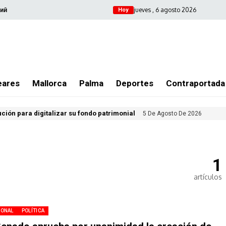
jueves , 6 agosto 2026
ий
Hoy
eares
Mallorca
Palma
Deportes
Contraportada
ución para digitalizar su fondo patrimonial
5 De Agosto De 2026
1
artículos
IONAL
POLÍTICA