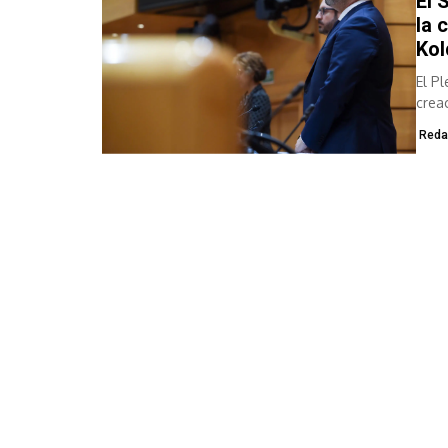
El 
la 
Ko
El P
crea
del '
Reda