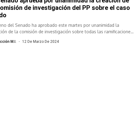
Senado aprueba por unanimidad la creación de
comisión de investigación del PP sobre el caso
ldo
leno del Senado ha aprobado este martes por unanimidad la
ción de la comisión de investigación sobre todas las ramificaciones
caso...
cción M.I.
12 De Marzo De 2024