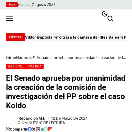
viernes , 7 agosto 2026
Hoy
Viktor Baptista reforzará la cantera del Illes Balears Pal
Pro
Últimas:
Inicio
Nacional
El Senado aprueba por unanimidad la creación de la
comisión de investigación del PP sobre el caso
Koldo
NACIONAL
POLÍTICA
El Senado aprueba por unanimidad
la creación de la comisión de
investigación del PP sobre el caso
Koldo
Redacción M.I.
12 De Marzo De 2024
4 MINUTO/S DE LECTURA
Compartir