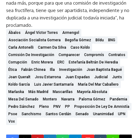
nada más, porque para que una comisión de investigación
sea fructífera, tiene que ser apartidista, independiente y no
duplicada a una investigación judicial todavía iniciada”, ha
proclamado.
Ábalos
Ángel Víctor Torres
Armengol
Asociación Socialista Gomera
Begoña Gómez
Bildu
BNG
Carla Antonelli
Carmen Da Silva
Caso Koldo
Comisión De Investigación
Comparecer
Compromís
Contratos
Corrupción
Enric Morera
ERC
Estefanía Beltrán De Heredia
Ética
Fabián Chinea
Illa
Investigación
Joan Baptista Bagué
Joan Queralt
Josu Estarrona
Juan Espadas
Judicial
Junts
Koldo García
Luis Javier Santamaría
María Del Mar Caballero
Marlaska
Más Madrid
Mascarillas
Mayoría Absoluta
Mesa Del Senado
Montero
Navarra
Paloma Gómez
Pandemia
Pedro Sánchez
Pleno
PNV
PP
Proposición De Ley De Amnistía
Psoe
Sanchismo
Santos Cerdán
Senado
Unanimidad
UPN
Vox