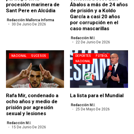
procesión marinera de
Ábalos a más de 24 años
Sant Pere en Alcúdia
de prisión y a Koldo
García a casi 20 años
Redacción Mallorca Informa
por corrupción en el
30 De Junio De 2026
caso mascarillas
Redacción M.I.
22 De Junio De 2026
NACIONAL
SUCESOS
DEPORTES
FÚTBOL
NACIONAL
Rafa Mir, condenado a
La lista para el Mundial
ocho años y medio de
Redacción M.I.
prisión por agresión
25 De Mayo De 2026
sexual y lesiones
Redacción M.I.
15 De Junio De 2026