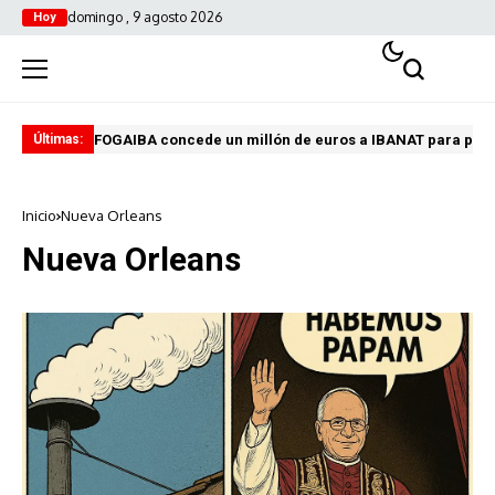
domingo , 9 agosto 2026
Hoy
FOGAIBA concede un millón de euros a IBANAT para prev
Edu
Últimas:
Inicio
Nueva Orleans
Nueva Orleans