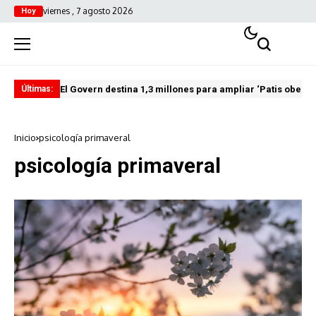
viernes , 7 agosto 2026
Hoy
El Govern destina 1,3 millones para ampliar ‘Patis oberts
Int
Últimas:
Inicio
psicología primaveral
psicología primaveral