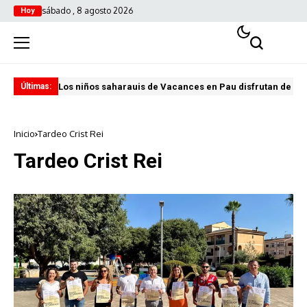
sábado , 8 agosto 2026
Hoy
Los niños saharauis de Vacances en Pau disfrutan de u
ABA
Últimas:
Inicio
Tardeo Crist Rei
Tardeo Crist Rei