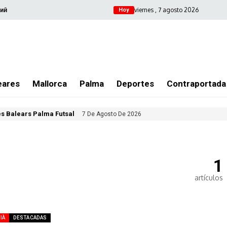
viernes , 7 agosto 2026
ий
Hoy
eares
Mallorca
Palma
Deportes
Contraportada
les Balears Palma Futsal
7 De Agosto De 2026
1
artículos
IÀ
DESTACADAS