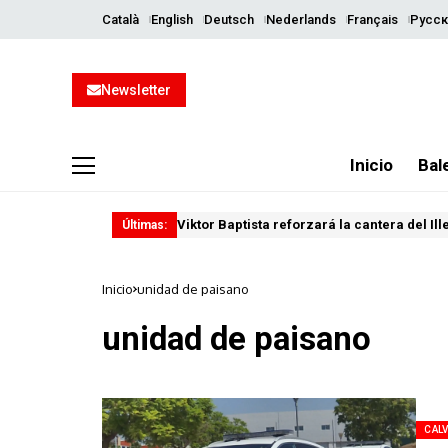
Català
English
Deutsch
Nederlands
Français
Русск
Newsletter
Inicio
Bal
Viktor Baptista reforzará la cantera del Il
Últimas:
Inicio
unidad de paisano
unidad de paisano
CALV