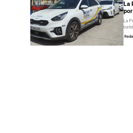
La 
por
La P
turís
Reda