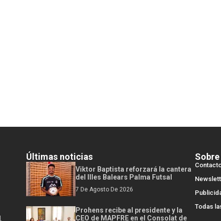
Últimas noticias
Sobre
Contact
Viktor Baptista reforzará la cantera
del Illes Balears Palma Futsal
Newslett
7 De Agosto De 2026
Publicid
Todas la
Prohens recibe al presidente y la
l
CEO de MAPFRE en el Consolat de