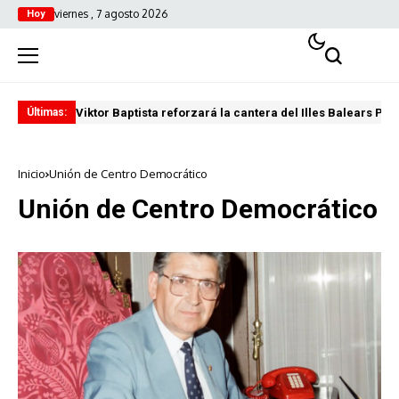
viernes , 7 agosto 2026
Hoy
Viktor Baptista reforzará la cantera del Illes Balears Pal
Pro
Últimas:
Inicio
Unión de Centro Democrático
Unión de Centro Democrático