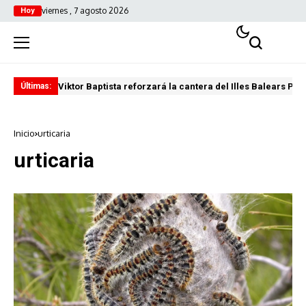
viernes , 7 agosto 2026
Hoy
Viktor Baptista reforzará la cantera del Illes Balears Pal
Pro
Últimas:
Inicio
urticaria
urticaria