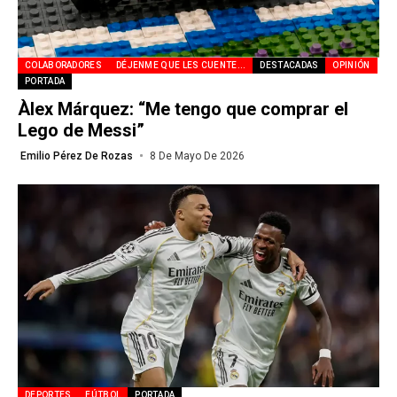
COLABORADORES
DÉJENME QUE LES CUENTE...
DESTACADAS
OPINIÓN
PORTADA
Àlex Márquez: “Me tengo que comprar el
Lego de Messi”
Emilio Pérez De Rozas
8 De Mayo De 2026
DEPORTES
FÚTBOL
PORTADA