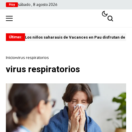
sábado , 8 agosto 2026
Hoy
Los niños saharauis de Vacances en Pau disfrutan de u
ABA
Últimas:
Inicio
virus respiratorios
virus respiratorios