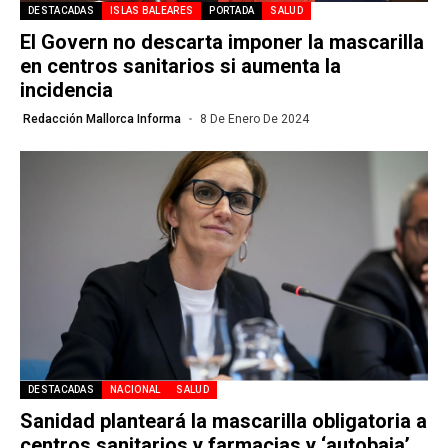
DESTACADAS
ISLAS BALEARES
PORTADA
SALUD
El Govern no descarta imponer la mascarilla
en centros sanitarios si aumenta la
incidencia
Redacción Mallorca Informa
8 De Enero De 2024
DESTACADAS
NACIONAL
SALUD
Sanidad planteará la mascarilla obligatoria a
centros sanitarios y farmacias y ‘autobaja’