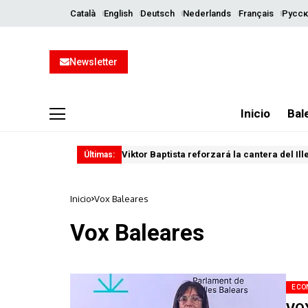
Català
English
Deutsch
Nederlands
Français
Русск
Newsletter
Inicio
Bal
Viktor Baptista reforzará la cantera del Il
Últimas:
Inicio
Vox Baleares
Vox Baleares
ECO