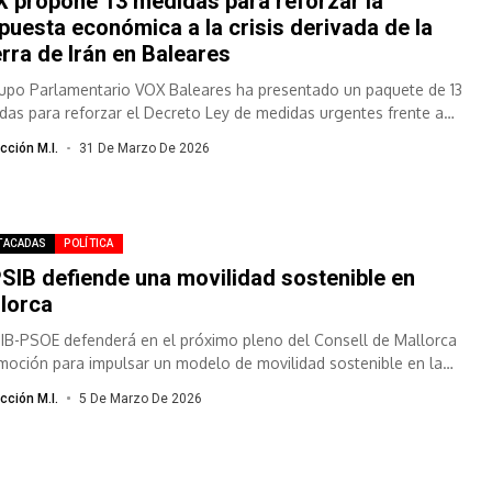
 propone 13 medidas para reforzar la
puesta económica a la crisis derivada de la
rra de Irán en Baleares
rupo Parlamentario VOX Baleares ha presentado un paquete de 13
das para reforzar el Decreto Ley de medidas urgentes frente a
.
cción M.I.
31 De Marzo De 2026
TACADAS
POLÍTICA
PSIB defiende una movilidad sostenible en
lorca
SIB-PSOE defenderá en el próximo pleno del Consell de Mallorca
moción para impulsar un modelo de movilidad sostenible en la
..
cción M.I.
5 De Marzo De 2026