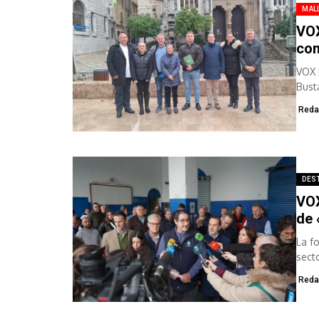
MAL
VOX
com
VOX 
Bust
movi
Reda
DES
VOX
de 
La f
sect
orga
Reda