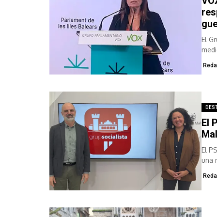
VOX
res
gue
El G
medi
los..
Reda
DES
El 
Mal
El P
una 
isla,.
Reda