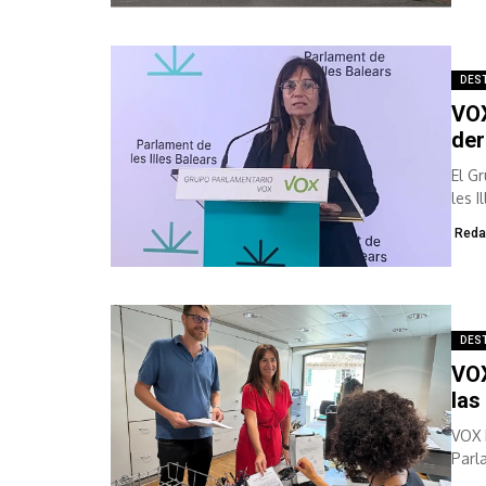
DES
VOX
der
El G
les 
ínteg
Reda
DES
VOX
las
VOX 
Parl