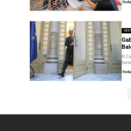
Reda
DES
Gab
Bal
El C
Senn
Reda