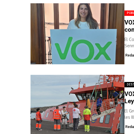
POBL
VOX
com
El C
Senn
Benn
Reda
DES
VOX
Ley
El G
les I
Reda