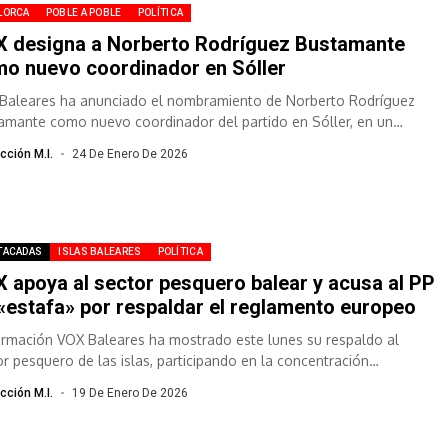
LORCA
POBLE A POBLE
POLÍTICA
 designa a Norberto Rodríguez Bustamante
o nuevo coordinador en Sóller
Baleares ha anunciado el nombramiento de Norberto Rodríguez
amante como nuevo coordinador del partido en Sóller, en un
miento que busca reforzar...
cción M.I.
24 De Enero De 2026
TACADAS
ISLAS BALEARES
POLÍTICA
 apoya al sector pesquero balear y acusa al PP
«estafa» por respaldar el reglamento europeo
ormación VOX Baleares ha mostrado este lunes su respaldo al
or pesquero de las islas, participando en la concentración
nizada por la...
cción M.I.
19 De Enero De 2026