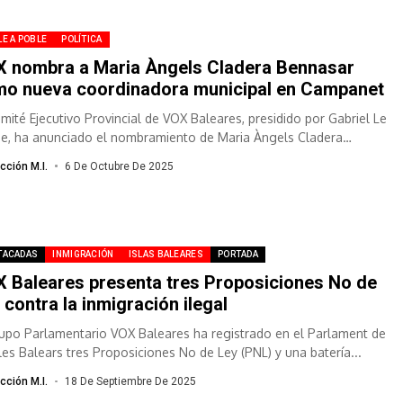
E A POBLE
POLÍTICA
 nombra a Maria Àngels Cladera Bennasar
o nueva coordinadora municipal en Campanet
omité Ejecutivo Provincial de VOX Baleares, presidido por Gabriel Le
e, ha anunciado el nombramiento de Maria Àngels Cladera
asar como nueva...
cción M.I.
6 De Octubre De 2025
TACADAS
INMIGRACIÓN
ISLAS BALEARES
PORTADA
 Baleares presenta tres Proposiciones No de
 contra la inmigración ilegal
rupo Parlamentario VOX Baleares ha registrado en el Parlament de
lles Balears tres Proposiciones No de Ley (PNL) y una batería...
cción M.I.
18 De Septiembre De 2025