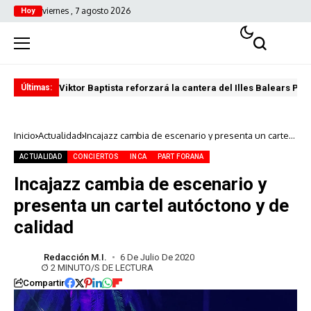
viernes , 7 agosto 2026
Hoy
Viktor Baptista reforzará la cantera del Illes Balears Pal
Pro
Últimas:
Inicio
Actualidad
Incajazz cambia de escenario y presenta un cartel
autóctono y de calidad
ACTUALIDAD
CONCIERTOS
INCA
PART FORANA
Incajazz cambia de escenario y
presenta un cartel autóctono y de
calidad
Redacción M.I.
6 De Julio De 2020
2 MINUTO/S DE LECTURA
Compartir