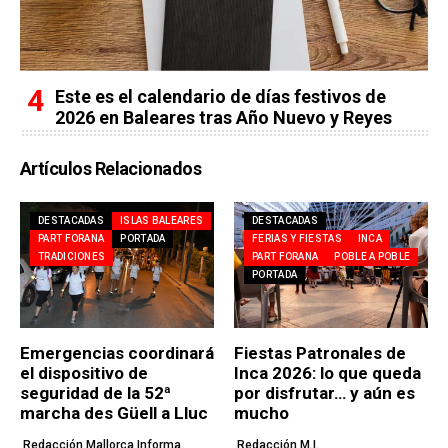
Este es el calendario de días festivos de
2026 en Baleares tras Año Nuevo y Reyes
Artículos Relacionados
DESTACADAS
ISLAS BALEARES
DESTACADAS
PART FORANA
PORTADA
FERIAS Y FIESTAS
INCA
TRADICIONES
PART FORANA
POBLE A POBLE
PORTADA
Emergencias coordinará
Fiestas Patronales de
el dispositivo de
Inca 2026: lo que queda
seguridad de la 52ª
por disfrutar… y aún es
marcha des Güell a Lluc
mucho
Redacción Mallorca Informa
Redacción M.I.