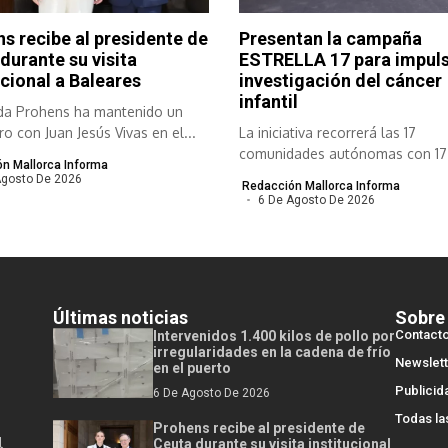
s recibe al presidente de
Presentan la campaña
durante su visita
ESTRELLA 17 para impuls
ucional a Baleares
investigación del cáncer
infantil
da Prohens ha mantenido un
o con Juan Jesús Vivas en el...
La iniciativa recorrerá las 17
comunidades autónomas con 17
n Mallorca Informa
Ironman en 17...
Agosto De 2026
Redacción Mallorca Informa
6 De Agosto De 2026
Últimas noticias
Sobre
Contact
Intervenidos 1.400 kilos de pollo por
irregularidades en la cadena de frío
Newslett
en el puerto
Publicid
6 De Agosto De 2026
Todas la
Prohens recibe al presidente de
l
Ceuta durante su visita institucional