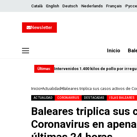
Català
English
Deutsch
Nederlands
Français
Русск
Newsletter
Inicio
Bal
Intervenidos 1.400 kilos de pollo por irreg
Últimas:
Inicio
Actualidad
Baleares triplica sus casos activos de 
ACTUALIDAD
CORONAVIRUS
DESTACADAS
ISLAS BALEARES
Baleares triplica sus 
Coronavirus en apena