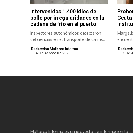
Intervenidos 1.400 kilos de
Prohen
pollo por irregularidades en la
Ceuta 
cadena de frío en el puerto
instit
Inspectores autonómicos detectaron
Margali
deficiencias en el transporte de carne
encuentr
congelada y refrigerada...
Redacción Mallorca Informa
Redacció
6 De Agosto De 2026
6 De 
Mallorca Informa es un proyecto de información loca