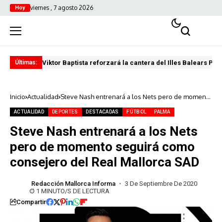
viernes , 7 agosto 2026
Hoy
Viktor Baptista reforzará la cantera del Illes Balears Pal
Pro
Últimas:
Inicio
Actualidad
Steve Nash entrenará a los Nets pero de momento
seguirá como consejero del Real Mallorca SAD
ACTUALIDAD
DEPORTES
DESTACADAS
FÚTBOL
PALMA
Steve Nash entrenará a los Nets
pero de momento seguirá como
consejero del Real Mallorca SAD
Redacción Mallorca Informa
3 De Septiembre De 2020
1 MINUTO/S DE LECTURA
Compartir