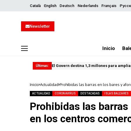
Català
English
Deutsch
Nederlands
Français
Русск
Newsletter
Inicio
Bal
El Govern destina 1,3 millones para ampliar
Últimas:
Inicio
Actualidad
Prohibidas las barras en los bares y afo
ACTUALIDAD
CORONAVIRUS
DESTACADAS
ISLAS BALEARES
Prohibidas las barras
en los centros comerc