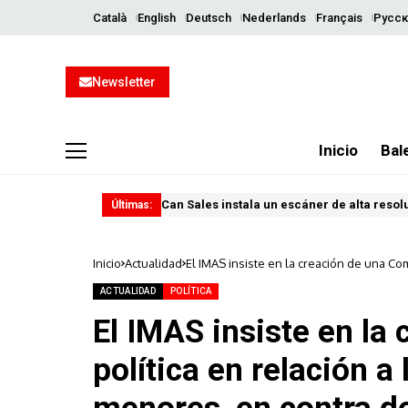
Català
English
Deutsch
Nederlands
Français
Русск
Newsletter
Inicio
Bal
Can Sales instala un escáner de alta resol
Últimas:
Inicio
Actualidad
El IMAS insiste en la creación de una Co
contra de toda la oposición
ACTUALIDAD
POLÍTICA
El IMAS insiste en la
política en relación a