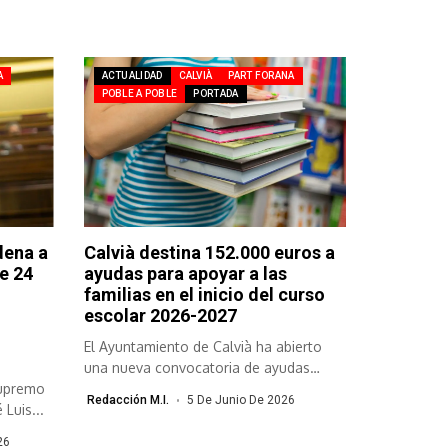
A
ACTUALIDAD
CALVIÀ
PART FORANA
POBLE A POBLE
PORTADA
dena a
Calvià destina 152.000 euros a
e 24
ayudas para apoyar a las
familias en el inicio del curso
escolar 2026-2027
El Ayuntamiento de Calvià ha abierto
una nueva convocatoria de ayudas
Supremo
económicas...
Redacción M.I.
5 De Junio De 2026
Luis...
26