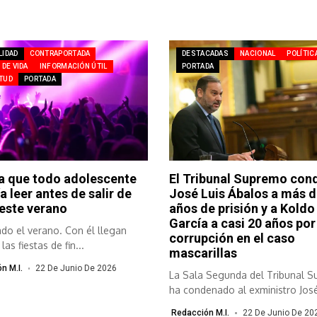
LIDAD
CONTRAPORTADA
DESTACADAS
NACIONAL
POLÍTIC
 DE VIDA
INFORMACIÓN ÚTIL
PORTADA
TUD
PORTADA
a que todo adolescente
El Tribunal Supremo con
a leer antes de salir de
José Luis Ábalos a más d
 este verano
años de prisión y a Koldo
García a casi 20 años por
do el verano. Con él llegan
corrupción en el caso
as fiestas de fin...
mascarillas
n M.I.
22 De Junio De 2026
La Sala Segunda del Tribunal 
ha condenado al exministro José 
Redacción M.I.
22 De Junio De 20