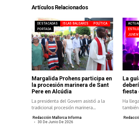
Artículos Relacionados
DESTACADAS
ISLAS BALEARES
POLÍTICA
ACTUA
PORTADA
ESTILO
JUVEN
Margalida Prohens participa en
La guí
la procesión marinera de Sant
deberí
Pere en Alcúdia
fiesta
La presidenta del Govern asistió a la
Ha llega
tradicional procesión marinera
también l
celebrada con...
Redacción Mallorca Informa
Redacció
30 De Junio De 2026