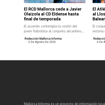
El RCD Mallorca cede a Javier
El Atl
Olaizola al CD Eldense hasta
al Llo
final de temporada
Balear
El acuerdo contempla la cesión del
El conj
joven futbolista al conjunto alicantino
victoria
hasta...
imponer
Redacción Mallorca Informa
Redacció
6 De Agosto De 2026
6 De 
Mallorca Informa es un proyecto de información loca