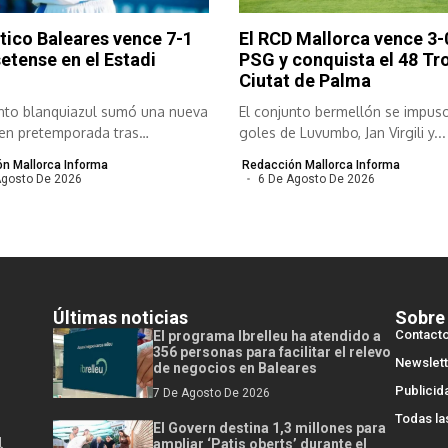
ético Baleares vence 7-1
El RCD Mallorca vence 3-0
setense en el Estadi
PSG y conquista el 48 Tr
Ciutat de Palma
unto blanquiazul sumó una nueva
El conjunto bermellón se impus
 en pretemporada tras
goles de Luvumbo, Jan Virgili y...
se con...
n Mallorca Informa
Redacción Mallorca Informa
Agosto De 2026
6 De Agosto De 2026
Últimas noticias
Sobre
Contact
El programa Ibrelleu ha atendido a
356 personas para facilitar el relevo
Newslett
de negocios en Baleares
Publicid
7 De Agosto De 2026
Todas la
El Govern destina 1,3 millones para
l
ampliar ‘Patis oberts’ durante el