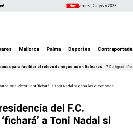
viernes , 7 agosto 2026
ий
Hoy
eares
Mallorca
Palma
Deportes
Contraportada
sonas para facilitar el relevo de negocios en Baleares
7 De Agosto De
Barcelona Víctor Font ‘fichará’ a Toni Nadal si gana las elecciones
residencia del F.C.
‘fichará’ a Toni Nadal si