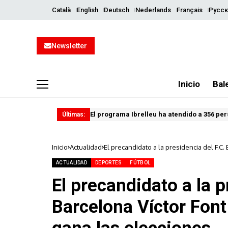
Català
English
Deutsch
Nederlands
Français
Русск
Newsletter
Inicio
Bal
El programa Ibrelleu ha atendido a 356 per
Últimas:
Inicio
Actualidad
El precandidato a la presidencia del F.C. 
ACTUALIDAD
DEPORTES
FÚTBOL
El precandidato a la p
Barcelona Víctor Font 