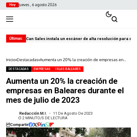
jueves , 6 agosto 2026
Hoy
Can Sales instala un escáner de alta resolución para digi
El 
Últimas:
Inicio
Destacadas
Aumenta un 20% la creación de empresas en
Baleares durante el mes de julio de 2023
DESTACADAS
EMPRESAS
ISLAS BALEARES
Aumenta un 20% la creación de
empresas en Baleares durante el
mes de julio de 2023
Redacción M.I.
11 De Agosto De 2023
2 MINUTO/S DE LECTURA
Compartir