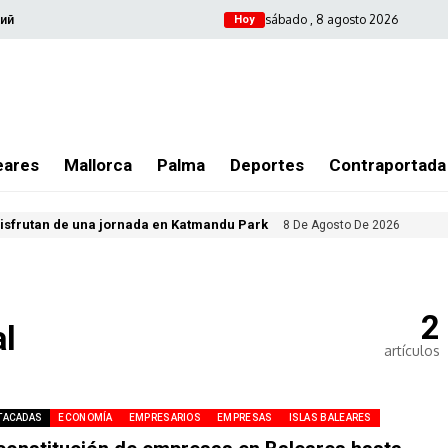
sábado , 8 agosto 2026
ий
Hoy
eares
Mallorca
Palma
Deportes
Contraportada
isfrutan de una jornada en Katmandu Park
8 De Agosto De 2026
2
l
artículos
TACADAS
ECONOMÍA
EMPRESARIOS
EMPRESAS
ISLAS BALEARES