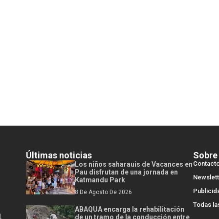
Últimas noticias
Sobre
Contact
Los niños saharauis de Vacances en
Pau disfrutan de una jornada en
Newslett
Katmandu Park
Publicid
8 De Agosto De 2026
Todas la
ABAQUA encarga la rehabilitación
l
de un tramo de la conducción entre