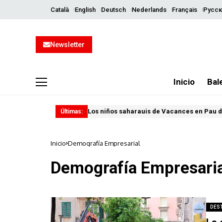
Català
English
Deutsch
Nederlands
Français
Русск
Newsletter
Inicio
Bal
Los niños saharauis de Vacances en Pau d
Últimas:
Inicio
Demografía Empresarial
Demografía Empresaria
DES