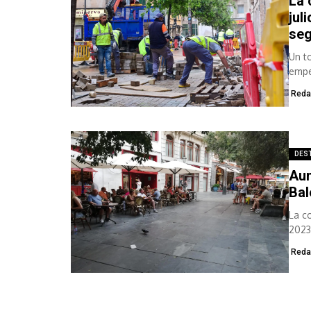
La 
jul
seg
Un t
empe
Reda
DES
Aum
Bal
La c
2023
Reda