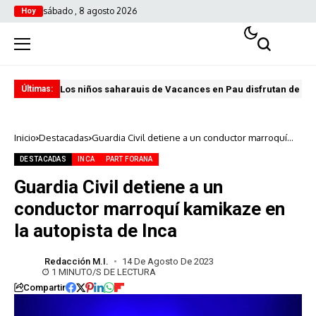
sábado , 8 agosto 2026
Hoy
Los niños saharauis de Vacances en Pau disfrutan de u
ABA
Últimas:
Inicio
Destacadas
Guardia Civil detiene a un conductor marroquí
kamikaze en la autopista de Inca
DESTACADAS
INCA
PART FORANA
Guardia Civil detiene a un
conductor marroquí kamikaze en
la autopista de Inca
Redacción M.I.
14 De Agosto De 2023
1 MINUTO/S DE LECTURA
Compartir