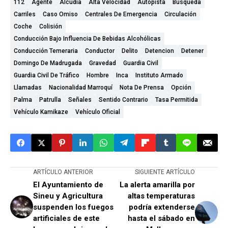
112
Agente
Alcudia
Alta Velocidad
Autopista
Búsqueda
Carriles
Caso Omiso
Centrales De Emergencia
Circulación
Coche
Colisión
Conducción Bajo Influencia De Bebidas Alcohólicas
Conducción Temeraria
Conductor
Delito
Detencion
Detener
Domingo De Madrugada
Gravedad
Guardia Civil
Guardia Civil De Tráfico
Hombre
Inca
Instituto Armado
Llamadas
Nacionalidad Marroquí
Nota De Prensa
Opción
Palma
Patrulla
Señales
Sentido Contrario
Tasa Permitida
Vehículo Kamikaze
Vehículo Oficial
ARTÍCULO ANTERIOR
SIGUIENTE ARTÍCULO
El Ayuntamiento de
La alerta amarilla por
Sineu y Agricultura
altas temperaturas
suspenden los fuegos
podría extenderse
artificiales de este
hasta el sábado en