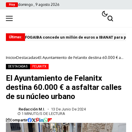
domingo , 9 agosto 2026
Hoy
FOGAIBA concede un millón de euros a IBANAT para prev
Edu
Últimas:
Inicio
Destacadas
El Ayuntamiento de Felanitx destina 60.000 € a
asfaltar calles de su núcleo urbano
DESTACADAS
FELANITX
El Ayuntamiento de Felanitx
destina 60.000 € a asfaltar calles
de su núcleo urbano
Redacción M.I.
13 De Junio De 2024
1 MINUTO/S DE LECTURA
Compartir