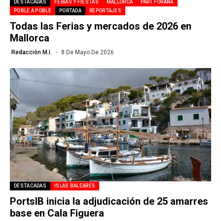
DESTACADAS
FERIAS Y FIESTAS
MALLORCA
PART FORANA
POBLE A POBLE
PORTADA
REPORTAJES
Todas las Ferias y mercados de 2026 en
Mallorca
Redacción M.I.
8 De Mayo De 2026
DESTACADAS
ISLAS BALEARES
PortsIB inicia la adjudicación de 25 amarres
base en Cala Figuera