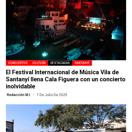
CONCIERTOS
CULTURA
DESTACADAS
SANTANYÍ
El Festival Internacional de Música Vila de
Santanyí llena Cala Figuera con un concierto
inolvidable
Redacción M.I.
7 De Julio De 2025