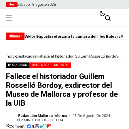
sábado , 8 agosto 2026
Hoy
Viktor Baptista reforzará la cantera del Illes Balears Pal
Pro
Últimas:
Inicio
Destacadas
Fallece el historiador Guillem Rosselló Bordoy,
exdirector del Museo de Mallorca y profesor de
la UIB
DESTACADAS
OBITUARIOS
SUCESOS
Fallece el historiador Guillem
Rosselló Bordoy, exdirector del
Museo de Mallorca y profesor de
la UIB
Redacción Mallorca Informa
13 De Agosto De 2024
2 MINUTO/S DE LECTURA
Compartir