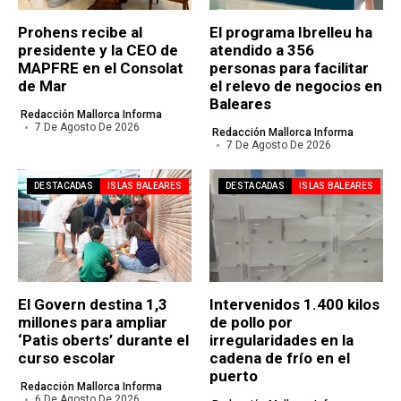
Prohens recibe al
El programa Ibrelleu ha
presidente y la CEO de
atendido a 356
MAPFRE en el Consolat
personas para facilitar
de Mar
el relevo de negocios en
Baleares
Redacción Mallorca Informa
7 De Agosto De 2026
Redacción Mallorca Informa
7 De Agosto De 2026
DESTACADAS
ISLAS BALEARES
DESTACADAS
ISLAS BALEARES
El Govern destina 1,3
Intervenidos 1.400 kilos
millones para ampliar
de pollo por
‘Patis oberts’ durante el
irregularidades en la
curso escolar
cadena de frío en el
puerto
Redacción Mallorca Informa
6 De Agosto De 2026