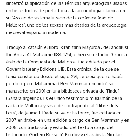
sintetizó la aplicación de las técnicas arqueológicas usadas
en los estudios de prehistoria a la arqueología islámica en
su ‘Assaig de sistematització de la ceràmica àrab de
Mallorca’, uno de los textos más citados de la arqueología
medieval española moderna.
Tradujo al catalán el libro ‘kitab tarih Mayurqa’, del andalusí
Ibn Amira Al-Mahzumi (1184-1251) e hizo su estudio. ‘Crònica
àrab de la Conquesta de Mallorca’ fue editado por el
Govern balear y Edicions UIB. Esta crónica, de la que se
tenía constancia desde el siglo XVI, se creía que se había
perdido, pero Muhammad Ben Mammar encontró su
manuscrito en 2001 en una biblioteca privada de Tinduf
(Sáhara argelino). Es el único testimonio musulmán de la
caída de Mallorca y sirve de contrapunto al ‘Llibre dels
Fets’, de Jaume I. Dado su valor histórico, fue editada en
2007 en árabe, en una edición a cargo de Ben Mammar, y en
2008, con traducción y estudio del texto a cargo del
historiador Guillem Rosselló Bordoy y el arabista Nicolau