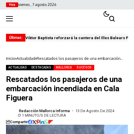
viernes , 7 agosto 2026
Hoy
Viktor Baptista reforzará la cantera del Illes Balears Pal
Pro
Últimas:
Inicio
Actualidad
Rescatados los pasajeros de una embarcación
incendiada en Cala Figuera
ACTUALIDAD
DESTACADAS
MALLORCA
SUCESOS
Rescatados los pasajeros de una
embarcación incendiada en Cala
Figuera
Redacción Mallorca Informa
13 De Agosto De 2024
1 MINUTO/S DE LECTURA
Compartir