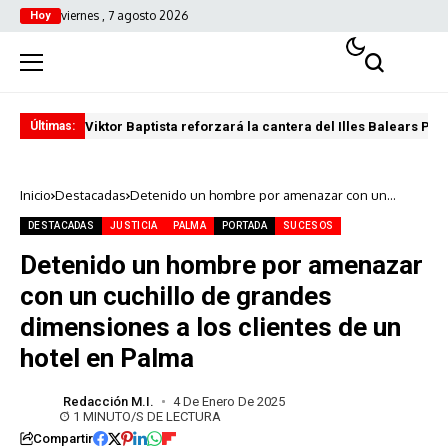
viernes , 7 agosto 2026
Hoy
Viktor Baptista reforzará la cantera del Illes Balears Pal
Pro
Últimas:
Inicio
Destacadas
Detenido un hombre por amenazar con un
cuchillo de grandes dimensiones a los clientes
de un hotel en Palma
DESTACADAS
JUSTICIA
PALMA
PORTADA
SUCESOS
Detenido un hombre por amenazar
con un cuchillo de grandes
dimensiones a los clientes de un
hotel en Palma
Redacción M.I.
4 De Enero De 2025
1 MINUTO/S DE LECTURA
Compartir