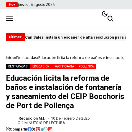
jueves , 6 agosto 2026
Hoy
Can Sales instala un escáner de alta resolución para digi
El 
Últimas:
Inicio
Destacadas
Educación licita la reforma de baños e instalación
de fontanería y saneamiento del CEIP Bocchoris
de Port de Pollença
DESTACADAS
EDUCACIÓN
PART FORANA
POLLENÇA
Educación licita la reforma de
baños e instalación de fontanería
y saneamiento del CEIP Bocchoris
de Port de Pollença
Redacción M.I.
10 De Febrero De 2025
1 MINUTO/S DE LECTURA
Compartir