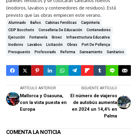
paneles fenólicos y se colocarán sanitarios nuevos
(inodoros, lavabos y contenedores de residuos). Está
previsto que las obras empiecen este verano.
Alumnado
Baños
Cabinas Fenólicas
Carpintería
CEIP Bocchoris
Conselleria De Educación
Contenedores
Ejecución
Fontanería
Ibisec
Infraestructura Educativa
Inodoros
Lavabos
Licitación
Obras
Port De Pollença
Presupuesto
Profesorado
Reforma
Saneamiento
Sanitarios
ARTÍCULO ANTERIOR
SIGUIENTE ARTÍCULO
Mallorca y Osasuna,
El número de viajeros
con la vista puesta en
de autobús aumenta
Europa
en 2024 un 14,4% en
Palma
COMENTA LA NOTICIA