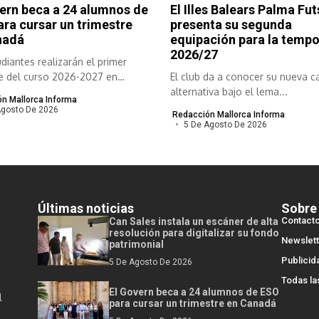
ern beca a 24 alumnos de
El Illes Balears Palma Fut
ra cursar un trimestre
presenta su segunda
nadá
equipación para la temp
2026/27
diantes realizarán el primer
re del curso 2026-2027 en
El club da a conocer su nueva c
 provincias...
alternativa bajo el lema...
n Mallorca Informa
Agosto De 2026
Redacción Mallorca Informa
5 De Agosto De 2026
Últimas noticias
Sobre
Contact
Can Sales instala un escáner de alta
resolución para digitalizar su fondo
Newslett
patrimonial
Publicid
5 De Agosto De 2026
Todas la
El Govern beca a 24 alumnos de ESO
l
para cursar un trimestre en Canadá