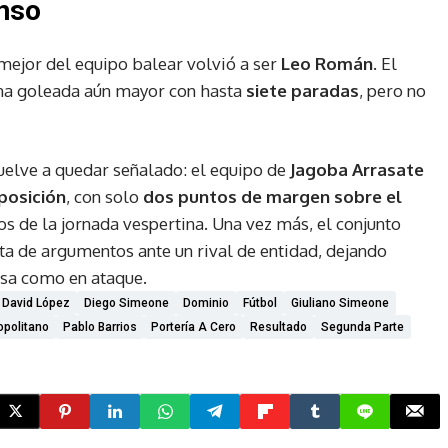
enso
 mejor del equipo balear volvió a ser
Leo Román
. El
una goleada aún mayor con hasta
siete paradas
, pero no
elve a quedar señalado: el equipo de
Jagoba Arrasate
 posición
, con solo
dos puntos de margen sobre el
os de la jornada vespertina. Una vez más, el conjunto
a de argumentos ante un rival de entidad, dejando
nsa como en ataque.
David López
Diego Simeone
Dominio
Fútbol
Giuliano Simeone
opolitano
Pablo Barrios
Portería A Cero
Resultado
Segunda Parte