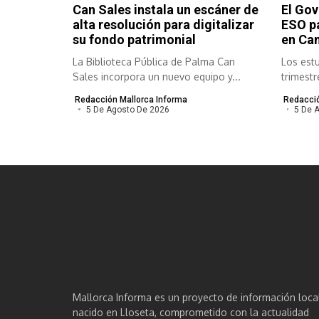
Can Sales instala un escáner de
El Gov
alta resolución para digitalizar
ESO pa
su fondo patrimonial
en Ca
La Biblioteca Pública de Palma Can
Los estu
Sales incorpora un nuevo equipo y...
trimest
distintas
Redacción Mallorca Informa
Redacció
5 De Agosto De 2026
5 De 
Mallorca Informa es un proyecto de información loca
nacido en Lloseta, comprometido con la actualidad