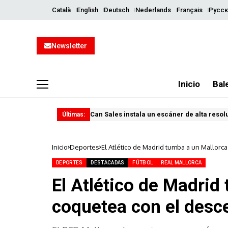
Català
English
Deutsch
Nederlands
Français
Русск
Newsletter
Inicio
Bal
Can Sales instala un escáner de alta resol
Últimas:
Inicio
Deportes
El Atlético de Madrid tumba a un Mallorc
DEPORTES
DESTACADAS
FÚTBOL
REAL MALLORCA
El Atlético de Madrid
coquetea con el desc