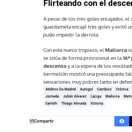
Flirteando con el desc
A pesar de los tres goles encajados, el
guardameta encajó tres goles y evitó 
pudo impedir la derrota.
Con este nuevo tropiezo, el
Mallorca
vu
se sitúa de forma provisional en la
16ª
descenso
y a la espera de los resultad
bermellón mostró una preocupante falt
sensaciones muy pobres tanto en defe
Atlético De Madrid
Autogol
Cambios
Crónica
Jornada
Julián Alvarez
LaLiga
Mallorca
Metr
Sørloth
Thiago Almada
Victoria
Compartir