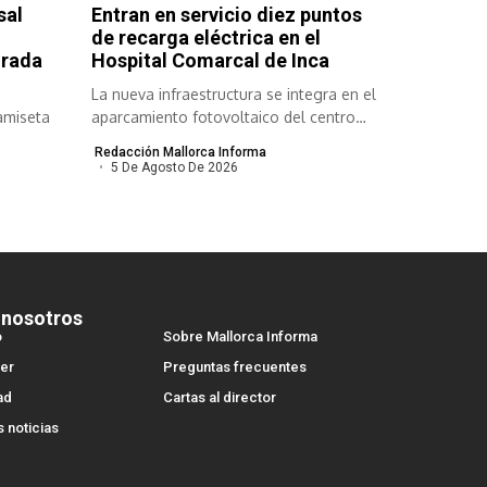
sal
Entran en servicio diez puntos
de recarga eléctrica en el
orada
Hospital Comarcal de Inca
La nueva infraestructura se integra en el
amiseta
aparcamiento fotovoltaico del centro
sanitario....
Redacción Mallorca Informa
5 De Agosto De 2026
 nosotros
o
Sobre Mallorca Informa
er
Preguntas frecuentes
ad
Cartas al director
s noticias