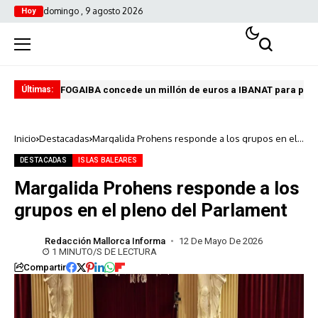
domingo , 9 agosto 2026
Hoy
FOGAIBA concede un millón de euros a IBANAT para prev
Edu
Últimas:
Inicio
Destacadas
Margalida Prohens responde a los grupos en el
pleno del Parlament
DESTACADAS
ISLAS BALEARES
Margalida Prohens responde a los
grupos en el pleno del Parlament
Redacción Mallorca Informa
12 De Mayo De 2026
1 MINUTO/S DE LECTURA
Compartir