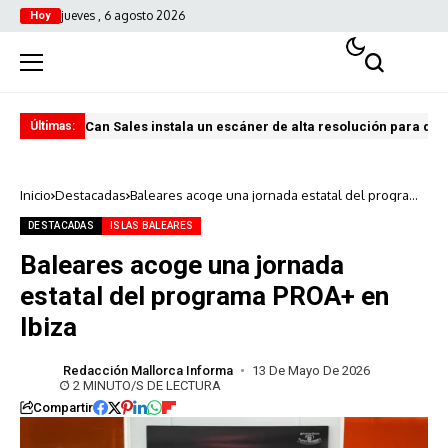
jueves , 6 agosto 2026
Hoy
Can Sales instala un escáner de alta resolución para digi
El 
Últimas:
Inicio
Destacadas
Baleares acoge una jornada estatal del programa
PROA+ en Ibiza
DESTACADAS
ISLAS BALEARES
Baleares acoge una jornada
estatal del programa PROA+ en
Ibiza
Redacción Mallorca Informa
13 De Mayo De 2026
2 MINUTO/S DE LECTURA
Compartir