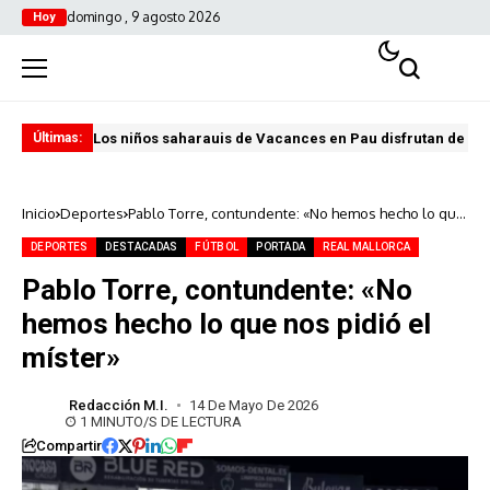
domingo , 9 agosto 2026
Hoy
Los niños saharauis de Vacances en Pau disfrutan de u
ABA
Últimas:
Inicio
Deportes
Pablo Torre, contundente: «No hemos hecho lo que
nos pidió el míster»
DEPORTES
DESTACADAS
FÚTBOL
PORTADA
REAL MALLORCA
Pablo Torre, contundente: «No
hemos hecho lo que nos pidió el
míster»
Redacción M.I.
14 De Mayo De 2026
1 MINUTO/S DE LECTURA
Compartir