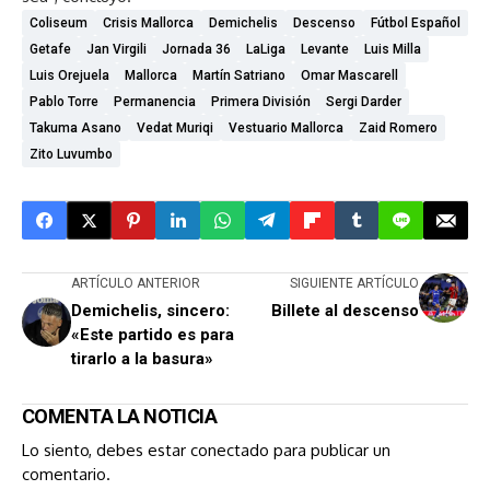
Coliseum
Crisis Mallorca
Demichelis
Descenso
Fútbol Español
Getafe
Jan Virgili
Jornada 36
LaLiga
Levante
Luis Milla
Luis Orejuela
Mallorca
Martín Satriano
Omar Mascarell
Pablo Torre
Permanencia
Primera División
Sergi Darder
Takuma Asano
Vedat Muriqi
Vestuario Mallorca
Zaid Romero
Zito Luvumbo
ARTÍCULO ANTERIOR
SIGUIENTE ARTÍCULO
Demichelis, sincero:
Billete al descenso
«Este partido es para
tirarlo a la basura»
COMENTA LA NOTICIA
Lo siento, debes estar
conectado
para publicar un
comentario.